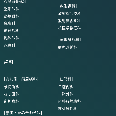
心臓血管外科
[放射線科]
整形外科
放射線治療科
泌尿器科
放射線診断科
麻酔科
核医学診療科
形成外科
乳腺外科
[病理診断科]
救急科
病理診断科
歯科
[むし歯・歯周病科]
[口腔科]
予防歯科
口腔内科
むし歯科
口腔外科
歯周病科
歯科放射線科
歯科麻酔科
[義歯・かみ合わせ科]