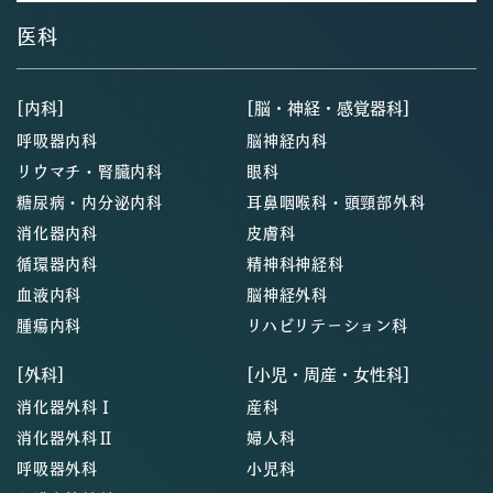
医科
[内科]
[脳・神経・感覚器科]
呼吸器内科
脳神経内科
リウマチ・腎臓内科
眼科
糖尿病・内分泌内科
耳鼻咽喉科・頭頸部外科
消化器内科
皮膚科
循環器内科
精神科神経科
血液内科
脳神経外科
腫瘍内科
リハビリテーション科
[外科]
[小児・周産・女性科]
消化器外科Ⅰ
産科
消化器外科Ⅱ
婦人科
呼吸器外科
小児科